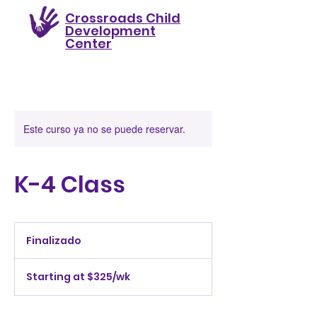
Crossroads Child
Development
Center
Este curso ya no se puede reservar.
K-4 Class
Finalizado
F
i
Starting
n
at
Starting at $325/wk
a
$325/wk
l
i